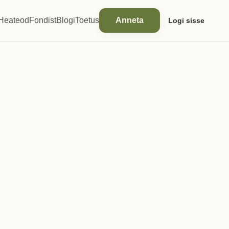
Heateod
Fondist
Blogi
Toetus
Anneta
Logi sisse