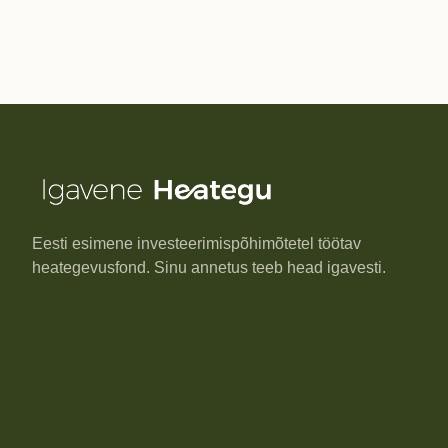
Eesti esimene investeerimispõhimõtetel töötav
heategevusfond. Sinu annetus teeb head igavesti.