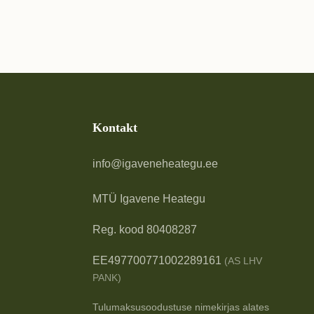
Kontakt
info@igaveneheategu.ee
MTÜ Igavene Heategu
Reg. kood 80408287
EE497700771002289161
(AS LHV
PANK)
Tulumaksusoodustuse nimekirjas alates