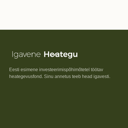
Eesti esimene investeerimispõhimõtetel töötav
heategevusfond. Sinu annetus teeb head igavesti.