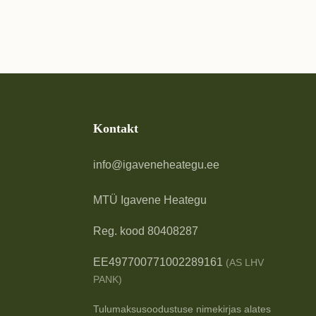
Kontakt
info@igaveneheategu.ee
MTÜ Igavene Heategu
Reg. kood 80408287
EE497700771002289161
(AS LHV
PANK)
Tulumaksusoodustuse nimekirjas alates