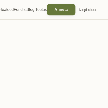
Heateod
Fondist
Blogi
Toetus
Anneta
Logi sisse