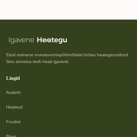
Eesti esimene investeerimispõhimõtetel töötav heategevusfond.
Sinu annetus teeb head igavesti.
Lingid
Avaleht
Heateod
Fondist
Blogi