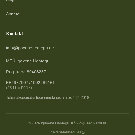
Anneta
Kontakt
info@igaveneheategu.ee
MTÜ Igavene Heategu
Reg. kood 80408287
EE497700771002289161
(AS LHV PANK)
Tulumaksusoodustuse nimekirjas alates 1.01.2018
©
2026
Igavene Heategu. Kõik õigused kaitstud.
igaveneheategu.ee