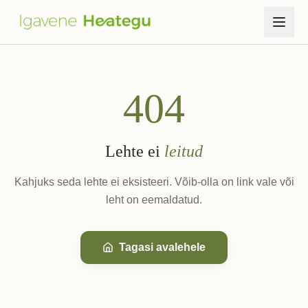
Avaleht
404
Heateod
Fondist
Lehte ei
leitud
Blogi
Kahjuks seda lehte ei eksisteeri. Võib-olla on link vale või
leht on eemaldatud.
Toetus
Logi sisse
Tagasi avalehele