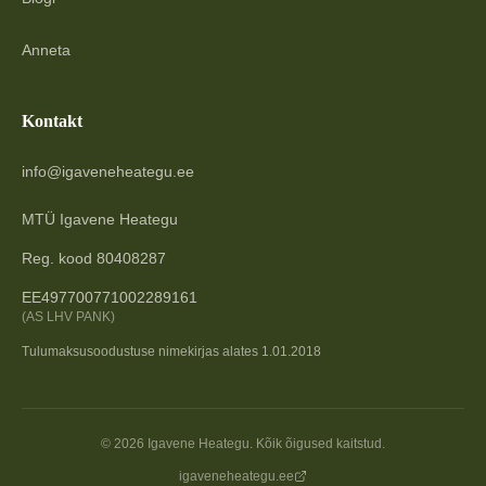
Anneta
Kontakt
info@igaveneheategu.ee
MTÜ Igavene Heategu
Reg. kood 80408287
EE497700771002289161
(AS LHV PANK)
Tulumaksusoodustuse nimekirjas alates 1.01.2018
©
2026
Igavene Heategu. Kõik õigused kaitstud.
igaveneheategu.ee