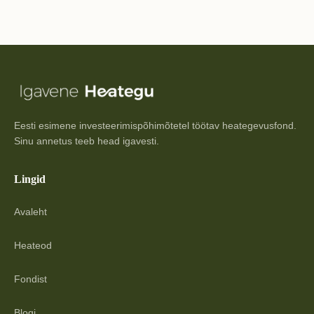
Eesti esimene investeerimispõhimõtetel töötav heategevusfond.
Sinu annetus teeb head igavesti.
Lingid
Avaleht
Heateod
Fondist
Blogi