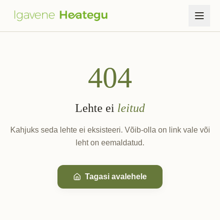
Avaleht
404
Heateod
Fondist
Lehte ei
leitud
Blogi
Kahjuks seda lehte ei eksisteeri. Võib-olla on link vale või
leht on eemaldatud.
Toetus
Logi sisse
Tagasi avalehele